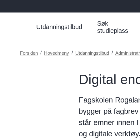
Søk
Utdanningstilbud
studieplass
Du
Forsiden
Hovedmeny
Utdanningstilbud
Administrat
er
her:
Digital en
Fagskolen Rogaland 
bygger på fagbrev i
står emner innen IT
og digitale verktøy