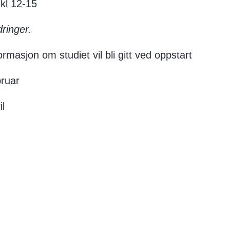
 kl 12-15
ringer.
rmasjon om studiet vil bli gitt ved oppstart
bruar
il