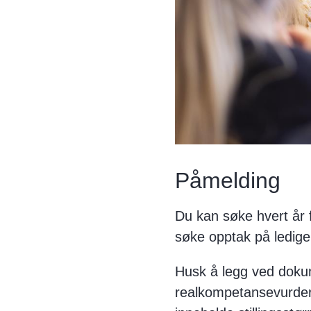
Påmelding
Du kan søke hvert år f
søke opptak på ledige
Husk å legg ved dokume
realkompetansevurdert