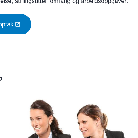
relse, stillingstittel, omfang og arbeidsoppgaver.
pptak
?