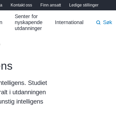
ra
Kontakt oss
Finn ansatt
Ledige stillinger
Senter for
n
nyskapende
International
Søk
utdanninger
s
ens
ntelligens. Studiet
ralt i utdanningen
nstig intelligens