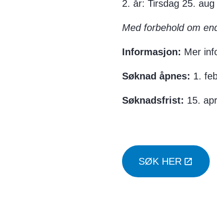
2. år: Tirsdag 25. aug
Med forbehold om end
Informasjon:
Mer info
Søknad åpnes:
1. fe
Søknadsfrist:
15. apr
SØK HER