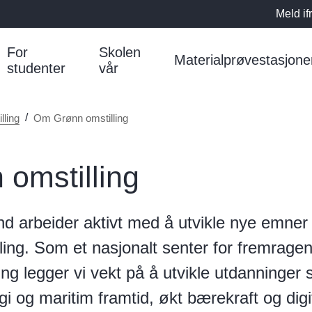
Meld if
For
Skolen
Materialprøvestasjone
studenter
vår
lling
Om Grønn omstilling
omstilling
d arbeider aktivt med å utvikle nye emner
ling.
Som et nasjonalt senter for fremrage
ing legger vi vekt på å utvikle utdanninger
i og maritim framtid, økt bærekraft og digit