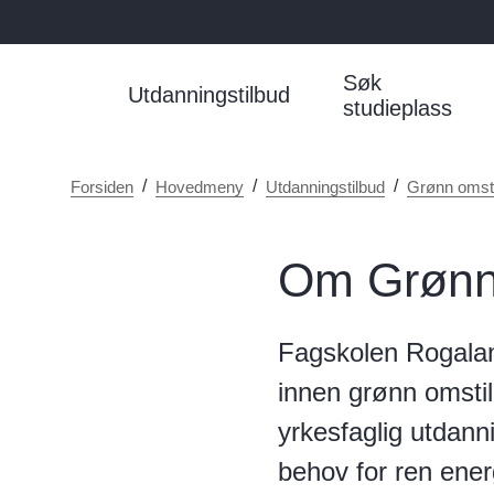
Søk
Utdanningstilbud
studieplass
Du
Forsiden
Hovedmeny
Utdanningstilbud
Grønn omsti
er
her:
Om Grønn 
Fagskolen Rogalan
innen grønn omstil
yrkesfaglig utdann
behov for ren energ