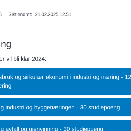
6
Sist endret
21.02.2025 12.51
ing
 vil bli klar 2024:
rsbruk og sirkulær økonomi i industri og næring - 1
ering
ng industri og byggenæringen - 30 studiepoeng
ng avfall og gjenvinning - 30 studiepoeng