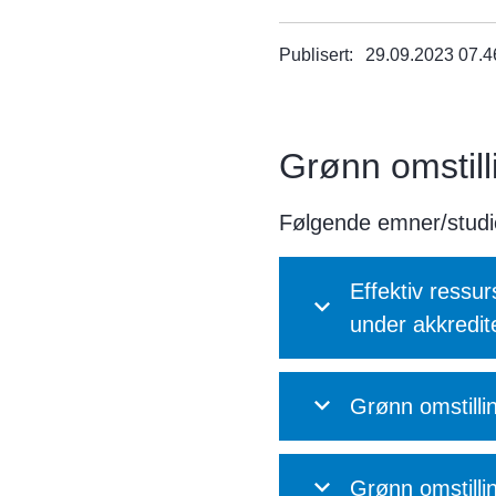
Publisert
29.09.2023 07.4
Grønn omstill
Følgende emner/studier
Effektiv ressu
under akkredit
Grønn omstilli
Grønn omstilli