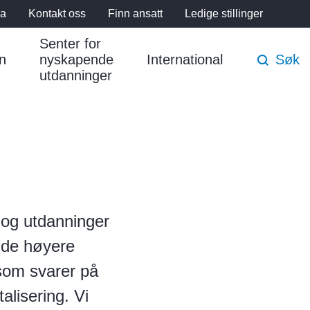
ra
Kontakt oss
Finn ansatt
Ledige stillinger
Senter for
n
nyskapende
International
Søk
utdanninger
 og utdanninger
nde høyere
 som svarer på
alisering. Vi