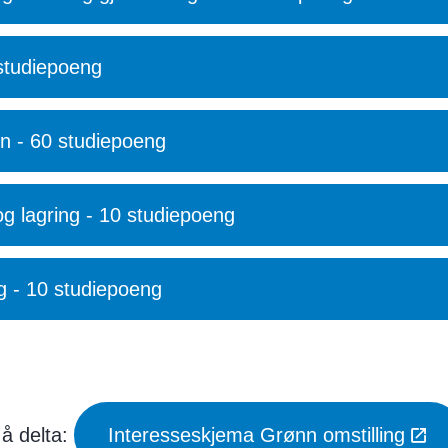
 studiepoeng
en - 60 studiepoeng
g lagring - 10 studiepoeng
ng - 10 studiepoeng
 å delta:
Interesseskjema Grønn omstilling