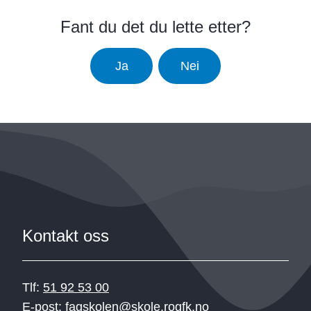
Fant du det du lette etter?
Ja
Nei
Kontakt oss
Tlf:
51 92 53 00
E-post:
fagskolen@skole.rogfk.no