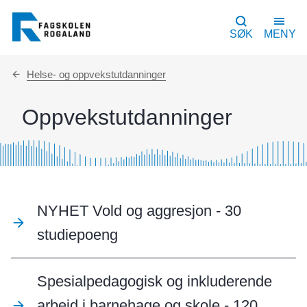
SØK
MENY
Du
Helse- og oppvekstutdanninger
er
her:
Oppvekstutdanninger
NYHET Vold og aggresjon - 30
studiepoeng
Spesialpedagogisk og inkluderende
arbeid i barnehage og skole - 120