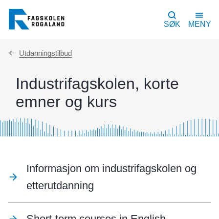
SØK
MENY
Du
Utdanningstilbud
er
her:
Industrifagskolen, korte
emner og kurs
Informasjon om industrifagskolen og
etterutdanning
Short-term courses in English