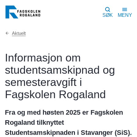
SØK
MENY
Du
Aktuelt
er
her:
Informasjon om
studentsamskipnad og
semesteravgift i
Fagskolen Rogaland
Fra og med høsten 2025 er Fagskolen
Rogaland tilknyttet
Studentsamskipnaden i Stavanger (SiS).