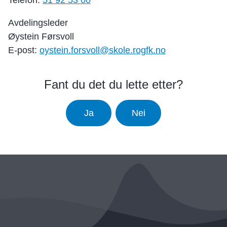
Telefon:
51 92 53 00
Avdelingsleder
Øystein Førsvoll
E-post:
oystein.forsvoll@skole.rogfk.no
Fant du det du lette etter?
Ja
Nei